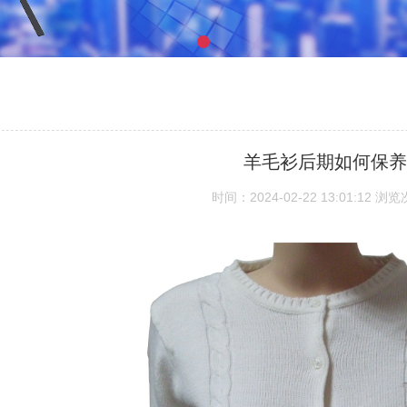
羊毛衫后期如何保养
时间：2024-02-22 13:01:12
浏览